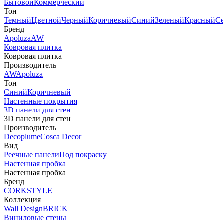
Бытовой
Коммерческий
Тон
Темный
Цветной
Черный
Коричневый
Синий
Зеленый
Красный
С
Бренд
Apoluza
AW
Ковровая плитка
Ковровая плитка
Производитель
AW
Apoluza
Тон
Синий
Коричневый
Настенные покрытия
3D панели для стен
3D панели для стен
Производитель
Decoplume
Cosca Decor
Вид
Реечные панели
Под покраску
Настенная пробка
Настенная пробка
Бренд
CORKSTYLE
Коллекция
Wall Design
BRICK
Виниловые стены