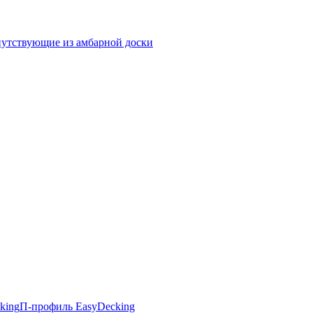
утствующие из амбарной доски
king
П-профиль EasyDecking