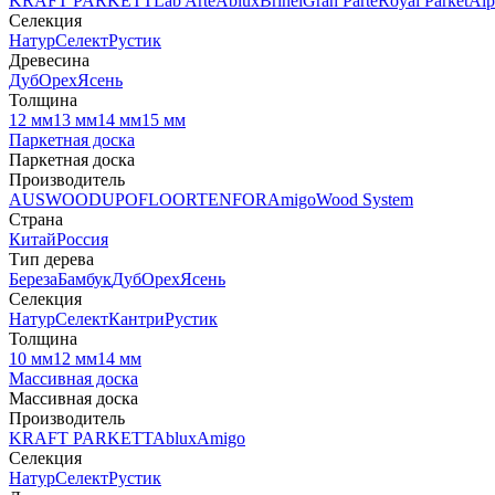
KRAFT PARKETT
Lab Arte
Ablux
Brinel
Gran Parte
Royal Parket
Alp
Селекция
Натур
Селект
Рустик
Древесина
Дуб
Орех
Ясень
Толщина
12 мм
13 мм
14 мм
15 мм
Паркетная доска
Паркетная доска
Производитель
AUSWOOD
UPOFLOOR
TENFOR
Amigo
Wood System
Страна
Китай
Россия
Тип дерева
Береза
Бамбук
Дуб
Орех
Ясень
Селекция
Натур
Селект
Кантри
Рустик
Толщина
10 мм
12 мм
14 мм
Массивная доска
Массивная доска
Производитель
KRAFT PARKETT
Ablux
Amigo
Селекция
Натур
Селект
Рустик