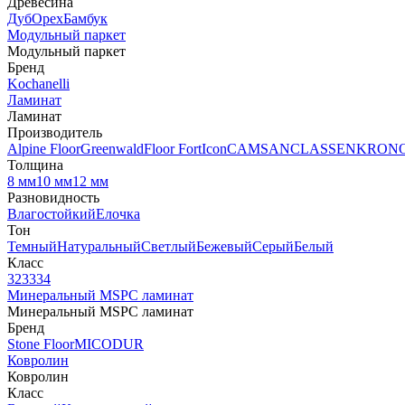
Древесина
Дуб
Орех
Бамбук
Модульный паркет
Модульный паркет
Бренд
Kochanelli
Ламинат
Ламинат
Производитель
Alpine Floor
Greenwald
Floor Fort
Icon
CAMSAN
CLASSEN
KRON
Толщина
8 мм
10 мм
12 мм
Разновидность
Влагостойкий
Елочка
Тон
Темный
Натуральный
Светлый
Бежевый
Серый
Белый
Класс
32
33
34
Минеральный MSPC ламинат
Минеральный MSPC ламинат
Бренд
Stone Floor
MICODUR
Ковролин
Ковролин
Класс