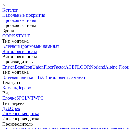
×
Каталог
Напольные покрытия
Пробковые полы
Пробковые полы
Бренд
CORKSTYLE
Тип монтажа
Клеевой
Пробковый ламинат
Виниловые полы
Виниловые полы
Производитель
Ensten
Betta
Icon
Union
FloorFactor
ACEFLOOR
Norland
Alpine Floor
Тип монтажа
Клеевая плитка ПВХ
Виниловый ламинат
Текстура
Камень
Дерево
Вид
Елочка
SPC
LVT
WPC
Тип дерева
Дуб
Орех
Инженерная доска
Инженерная доска
Производитель