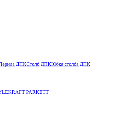
Перила ДПК
Столб ДПК
Юбка столба ДПК
YLE
KRAFT PARKETT