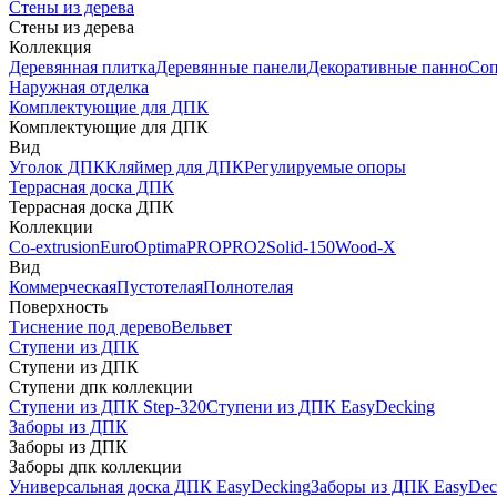
Стены из дерева
Стены из дерева
Коллекция
Деревянная плитка
Деревянные панели
Декоративные панно
Соп
Наружная отделка
Комплектующие для ДПК
Комплектующие для ДПК
Вид
Уголок ДПК
Кляймер для ДПК
Регулируемые опоры
Террасная доска ДПК
Террасная доска ДПК
Коллекции
Co-extrusion
Euro
Optima
PRO
PRO2
Solid-150
Wood-X
Вид
Коммерческая
Пустотелая
Полнотелая
Поверхность
Тиснение под дерево
Вельвет
Ступени из ДПК
Ступени из ДПК
Ступени дпк коллекции
Ступени из ДПК Step-320
Ступени из ДПК EasyDecking
Заборы из ДПК
Заборы из ДПК
Заборы дпк коллекции
Универсальная доска ДПК EasyDecking
Заборы из ДПК EasyDec