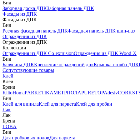
Вид
Заборная доска ДПК
Заборная панель ДПК
Фасады из ДПК
Фасады из ДПК
Вид
Реечная фасадная панель ДПК
Фасадная панель ДПК шип-паз
Ограждения из ДПК
Ограждения из ДПК
Коллекции
Ограждения из ДПК Co-extrusion
Ограждения из ДПК Wood-X
Вид
Балясина ДПК
Крепление ограждений дпк
Крышка столба ДПК
Сопутствующие товары
Клей
Клей
Бренд
Kilto
Homa
PARKETIKA
МЕТРПОЛА
PURETOP
Adesiv
CORKST
Вид
Клей для винила
Клей для паркета
Клей для пробки
Лак
Лак
Бренд
LOBA
Вид
Для пробковых полов
Для паркета