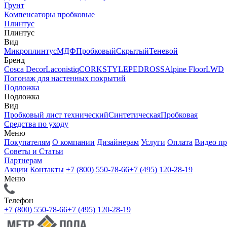
Грунт
Компенсаторы пробковые
Плинтус
Плинтус
Вид
Микроплинтус
МДФ
Пробковый
Скрытый
Теневой
Бренд
Cosca Decor
Laconistiq
CORKSTYLE
PEDROSS
Alpine Floor
LWD
Погонаж для настенных покрытий
Подложка
Подложка
Вид
Пробковый лист технический
Синтетическая
Пробковая
Средства по уходу
Меню
Покупателям
О компании
Дизайнерам
Услуги
Оплата
Видео п
Советы и Статьи
Партнерам
Акции
Контакты
+7 (800) 550-78-66
+7 (495) 120-28-19
Меню
Телефон
+7 (800) 550-78-66
+7 (495) 120-28-19