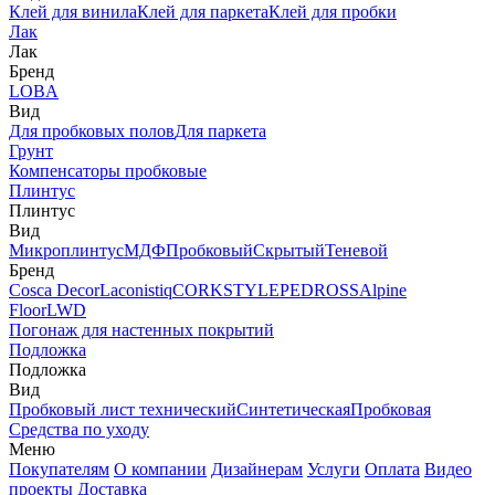
Клей для винила
Клей для паркета
Клей для пробки
Лак
Лак
Бренд
LOBA
Вид
Для пробковых полов
Для паркета
Грунт
Компенсаторы пробковые
Плинтус
Плинтус
Вид
Микроплинтус
МДФ
Пробковый
Скрытый
Теневой
Бренд
Cosca Decor
Laconistiq
CORKSTYLE
PEDROSS
Alpine
Floor
LWD
Погонаж для настенных покрытий
Подложка
Подложка
Вид
Пробковый лист технический
Синтетическая
Пробковая
Средства по уходу
Меню
Покупателям
О компании
Дизайнерам
Услуги
Оплата
Видео
проекты
Доставка