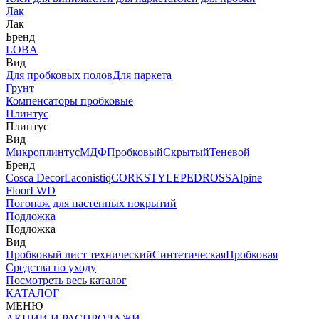
Лак
Лак
Бренд
LOBA
Вид
Для пробковых полов
Для паркета
Грунт
Компенсаторы пробковые
Плинтус
Плинтус
Вид
Микроплинтус
МДФ
Пробковый
Скрытый
Теневой
Бренд
Cosca Decor
Laconistiq
CORKSTYLE
PEDROSS
Alpine
Floor
LWD
Погонаж для настенных покрытий
Подложка
Подложка
Вид
Пробковый лист технический
Синтетическая
Пробковая
Средства по уходу
Посмотреть весь каталог
КАТАЛОГ
МЕНЮ
АКЦИИ И РАСПРОДАЖИ