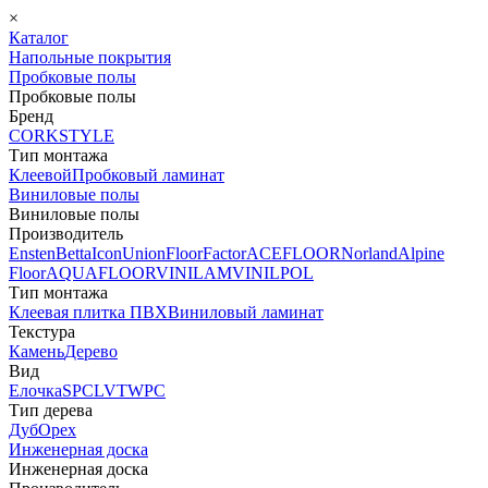
×
Каталог
Напольные покрытия
Пробковые полы
Пробковые полы
Бренд
CORKSTYLE
Тип монтажа
Клеевой
Пробковый ламинат
Виниловые полы
Виниловые полы
Производитель
Ensten
Betta
Icon
Union
FloorFactor
ACEFLOOR
Norland
Alpine
Floor
AQUAFLOOR
VINILAM
VINILPOL
Тип монтажа
Клеевая плитка ПВХ
Виниловый ламинат
Текстура
Камень
Дерево
Вид
Елочка
SPC
LVT
WPC
Тип дерева
Дуб
Орех
Инженерная доска
Инженерная доска