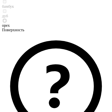
бамбук
дуб
орех
Поверхность