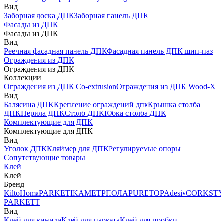
Вид
Заборная доска ДПК
Заборная панель ДПК
Фасады из ДПК
Фасады из ДПК
Вид
Реечная фасадная панель ДПК
Фасадная панель ДПК шип-паз
Ограждения из ДПК
Ограждения из ДПК
Коллекции
Ограждения из ДПК Co-extrusion
Ограждения из ДПК Wood-X
Вид
Балясина ДПК
Крепление ограждений дпк
Крышка столба
ДПК
Перила ДПК
Столб ДПК
Юбка столба ДПК
Комплектующие для ДПК
Комплектующие для ДПК
Вид
Уголок ДПК
Кляймер для ДПК
Регулируемые опоры
Сопутствующие товары
Клей
Клей
Бренд
Kilto
Homa
PARKETIKA
МЕТРПОЛА
PURETOP
Adesiv
CORKST
PARKETT
Вид
Клей для винила
Клей для паркета
Клей для пробки