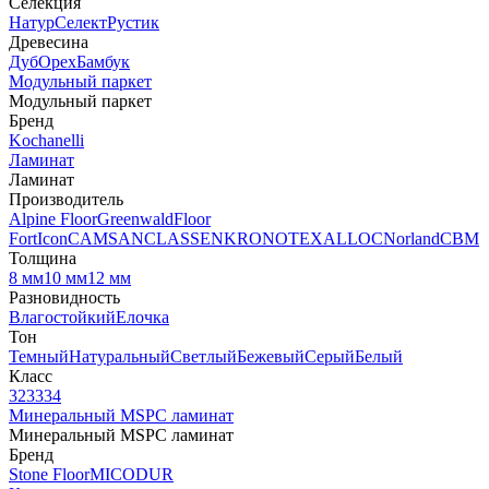
Селекция
Натур
Селект
Рустик
Древесина
Дуб
Орех
Бамбук
Модульный паркет
Модульный паркет
Бренд
Kochanelli
Ламинат
Ламинат
Производитель
Alpine Floor
Greenwald
Floor
Fort
Icon
CAMSAN
CLASSEN
KRONOTEX
ALLOC
Norland
CBM
Толщина
8 мм
10 мм
12 мм
Разновидность
Влагостойкий
Елочка
Тон
Темный
Натуральный
Светлый
Бежевый
Серый
Белый
Класс
32
33
34
Минеральный MSPC ламинат
Минеральный MSPC ламинат
Бренд
Stone Floor
MICODUR