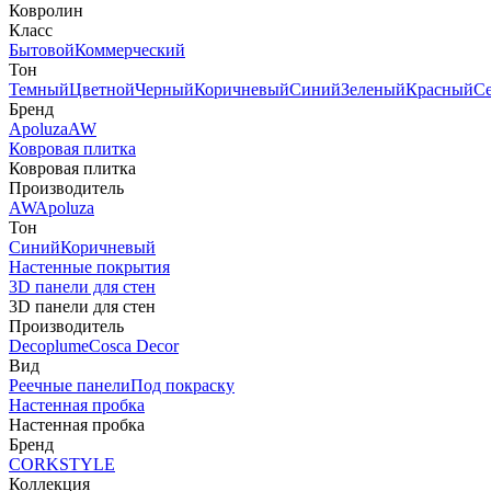
Ковролин
Класс
Бытовой
Коммерческий
Тон
Темный
Цветной
Черный
Коричневый
Синий
Зеленый
Красный
С
Бренд
Apoluza
AW
Ковровая плитка
Ковровая плитка
Производитель
AW
Apoluza
Тон
Синий
Коричневый
Настенные покрытия
3D панели для стен
3D панели для стен
Производитель
Decoplume
Cosca Decor
Вид
Реечные панели
Под покраску
Настенная пробка
Настенная пробка
Бренд
CORKSTYLE
Коллекция