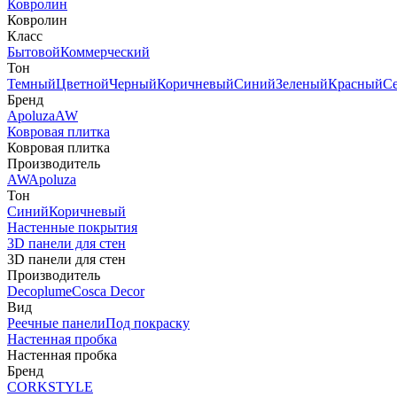
Ковролин
Ковролин
Класс
Бытовой
Коммерческий
Тон
Темный
Цветной
Черный
Коричневый
Синий
Зеленый
Красный
С
Бренд
Apoluza
AW
Ковровая плитка
Ковровая плитка
Производитель
AW
Apoluza
Тон
Синий
Коричневый
Настенные покрытия
3D панели для стен
3D панели для стен
Производитель
Decoplume
Cosca Decor
Вид
Реечные панели
Под покраску
Настенная пробка
Настенная пробка
Бренд
CORKSTYLE