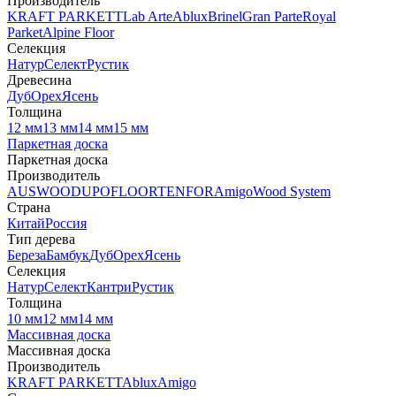
Производитель
KRAFT PARKETT
Lab Arte
Ablux
Brinel
Gran Parte
Royal
Parket
Alpine Floor
Селекция
Натур
Селект
Рустик
Древесина
Дуб
Орех
Ясень
Толщина
12 мм
13 мм
14 мм
15 мм
Паркетная доска
Паркетная доска
Производитель
AUSWOOD
UPOFLOOR
TENFOR
Amigo
Wood System
Страна
Китай
Россия
Тип дерева
Береза
Бамбук
Дуб
Орех
Ясень
Селекция
Натур
Селект
Кантри
Рустик
Толщина
10 мм
12 мм
14 мм
Массивная доска
Массивная доска
Производитель
KRAFT PARKETT
Ablux
Amigo