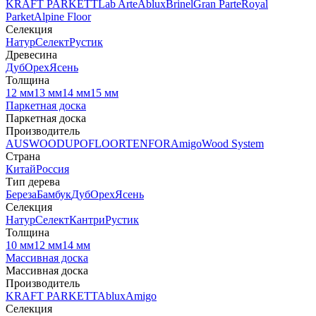
KRAFT PARKETT
Lab Arte
Ablux
Brinel
Gran Parte
Royal
Parket
Alpine Floor
Селекция
Натур
Селект
Рустик
Древесина
Дуб
Орех
Ясень
Толщина
12 мм
13 мм
14 мм
15 мм
Паркетная доска
Паркетная доска
Производитель
AUSWOOD
UPOFLOOR
TENFOR
Amigo
Wood System
Страна
Китай
Россия
Тип дерева
Береза
Бамбук
Дуб
Орех
Ясень
Селекция
Натур
Селект
Кантри
Рустик
Толщина
10 мм
12 мм
14 мм
Массивная доска
Массивная доска
Производитель
KRAFT PARKETT
Ablux
Amigo
Селекция