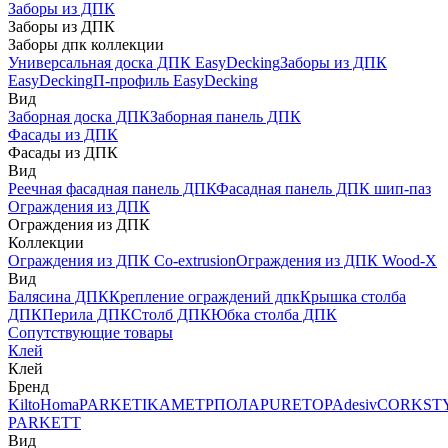
Заборы из ДПК
Заборы из ДПК
Заборы дпк коллекции
Универсальная доска ДПК EasyDecking
Заборы из ДПК
EasyDecking
П-профиль EasyDecking
Вид
Заборная доска ДПК
Заборная панель ДПК
Фасады из ДПК
Фасады из ДПК
Вид
Реечная фасадная панель ДПК
Фасадная панель ДПК шип-паз
Ограждения из ДПК
Ограждения из ДПК
Коллекции
Ограждения из ДПК Co-extrusion
Ограждения из ДПК Wood-X
Вид
Балясина ДПК
Крепление ограждений дпк
Крышка столба
ДПК
Перила ДПК
Столб ДПК
Юбка столба ДПК
Сопутствующие товары
Клей
Клей
Бренд
Kilto
Homa
PARKETIKA
МЕТРПОЛА
PURETOP
Adesiv
CORKST
PARKETT
Вид