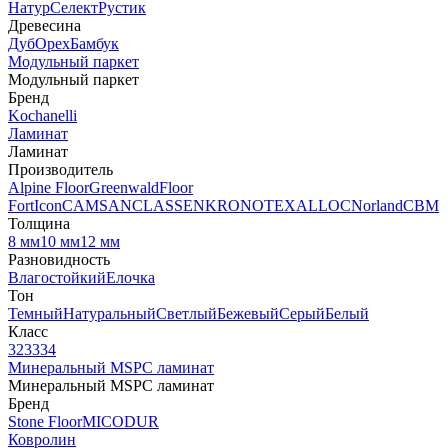
Натур
Селект
Рустик
Древесина
Дуб
Орех
Бамбук
Модульный паркет
Модульный паркет
Бренд
Kochanelli
Ламинат
Ламинат
Производитель
Alpine Floor
Greenwald
Floor
Fort
Icon
CAMSAN
CLASSEN
KRONOTEX
ALLOC
Norland
CBM
Толщина
8 мм
10 мм
12 мм
Разновидность
Влагостойкий
Елочка
Тон
Темный
Натуральный
Светлый
Бежевый
Серый
Белый
Класс
32
33
34
Минеральный MSPC ламинат
Минеральный MSPC ламинат
Бренд
Stone Floor
MICODUR
Ковролин