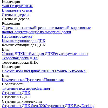
Коллекция
Wall Design
BRICK
Виниловые стены
Стены из дерева
Стены из дерева
Коллекция
Деревянная плитка
Деревянные панели
Декоративные
панно
Сопутствующие из амбарной доски
Наружная отделка
Комплектующие для ДПК
Комплектующие для ДПК
Вид
Уголок ДПК
Кляймер для ДПК
Регулируемые опоры
Террасная доска ДПК
Террасная доска ДПК
Коллекции
Co-extrusion
Euro
Optima
PRO
PRO2
Solid-150
Wood-X
Вид
Коммерческая
Пустотелая
Полнотелая
Поверхность
Тиснение под дерево
Вельвет
Ступени из ДПК
Ступени из ДПК
Ступени дпк коллекции
Ступени из ДПК Step-320
Ступени из ДПК EasyDecking