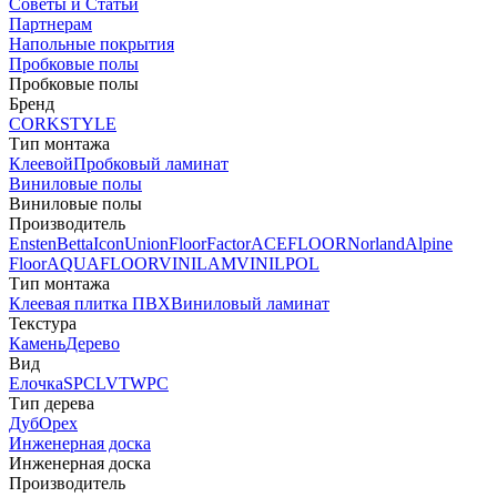
Советы и Статьи
Партнерам
Напольные покрытия
Пробковые полы
Пробковые полы
Бренд
CORKSTYLE
Тип монтажа
Клеевой
Пробковый ламинат
Виниловые полы
Виниловые полы
Производитель
Ensten
Betta
Icon
Union
FloorFactor
ACEFLOOR
Norland
Alpine
Floor
AQUAFLOOR
VINILAM
VINILPOL
Тип монтажа
Клеевая плитка ПВХ
Виниловый ламинат
Текстура
Камень
Дерево
Вид
Елочка
SPC
LVT
WPC
Тип дерева
Дуб
Орех
Инженерная доска
Инженерная доска
Производитель