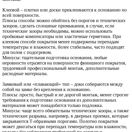
Клеевой – плитки или доски приклеиваются к основанию по
всей поверхности.
Плюсы способа: можно обойтись без порогов и технических
зазоров, сделать сплошные примыкания, в случае, если
технические зазоры необходимы, можно использовать
пробковые компенсаторы или эластичные герметики. При
клеевом способе покрытия менее подвержены перепадам
температуры и влажности, более стабильны, часто подходят
для полов с подогревом.
Минусы: тщательная подготовка основания, любые
неровности отразятся на поверхности финишного покрытия,
трудоемкий профессиональный монтаж, дополнительные
расходные материалы.
Замковый или «плавающий» тип – доки собираются между
собой на замке без крепления к основанию.
Плюсы: просто, быстрый и не дорогой монтаж, менее строгие
требования к подготовке основания из дополнительных
материалов может понадобится только подложка.
Минусы: чаще всего обязательны технические зазоры, а также
технические разрывы, например, в дверных проемах, которые
закрываются Т-образными порогами. Полотно покрытия
может двигаться при перепадах температуры или влажности,
укладка без соблюдения требований по зазорам и