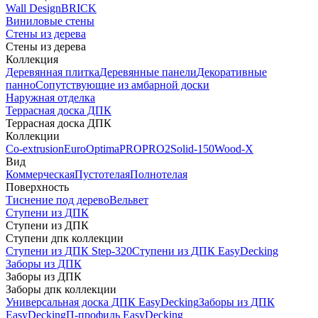
Wall Design
BRICK
Виниловые стены
Стены из дерева
Стены из дерева
Коллекция
Деревянная плитка
Деревянные панели
Декоративные
панно
Сопутствующие из амбарной доски
Наружная отделка
Террасная доска ДПК
Террасная доска ДПК
Коллекции
Co-extrusion
Euro
Optima
PRO
PRO2
Solid-150
Wood-X
Вид
Коммерческая
Пустотелая
Полнотелая
Поверхность
Тиснение под дерево
Вельвет
Ступени из ДПК
Ступени из ДПК
Ступени дпк коллекции
Ступени из ДПК Step-320
Ступени из ДПК EasyDecking
Заборы из ДПК
Заборы из ДПК
Заборы дпк коллекции
Универсальная доска ДПК EasyDecking
Заборы из ДПК
EasyDecking
П-профиль EasyDecking