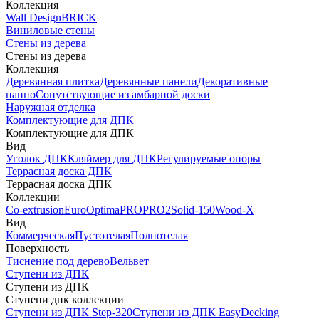
Коллекция
Wall Design
BRICK
Виниловые стены
Стены из дерева
Стены из дерева
Коллекция
Деревянная плитка
Деревянные панели
Декоративные
панно
Сопутствующие из амбарной доски
Наружная отделка
Комплектующие для ДПК
Комплектующие для ДПК
Вид
Уголок ДПК
Кляймер для ДПК
Регулируемые опоры
Террасная доска ДПК
Террасная доска ДПК
Коллекции
Co-extrusion
Euro
Optima
PRO
PRO2
Solid-150
Wood-X
Вид
Коммерческая
Пустотелая
Полнотелая
Поверхность
Тиснение под дерево
Вельвет
Ступени из ДПК
Ступени из ДПК
Ступени дпк коллекции
Ступени из ДПК Step-320
Ступени из ДПК EasyDecking