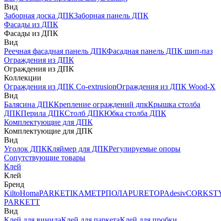
Вид
Заборная доска ДПК
Заборная панель ДПК
Фасады из ДПК
Фасады из ДПК
Вид
Реечная фасадная панель ДПК
Фасадная панель ДПК шип-паз
Ограждения из ДПК
Ограждения из ДПК
Коллекции
Ограждения из ДПК Co-extrusion
Ограждения из ДПК Wood-X
Вид
Балясина ДПК
Крепление ограждений дпк
Крышка столба
ДПК
Перила ДПК
Столб ДПК
Юбка столба ДПК
Комплектующие для ДПК
Комплектующие для ДПК
Вид
Уголок ДПК
Кляймер для ДПК
Регулируемые опоры
Сопутствующие товары
Клей
Клей
Бренд
Kilto
Homa
PARKETIKA
МЕТРПОЛА
PURETOP
Adesiv
CORKST
PARKETT
Вид
Клей для винила
Клей для паркета
Клей для пробки