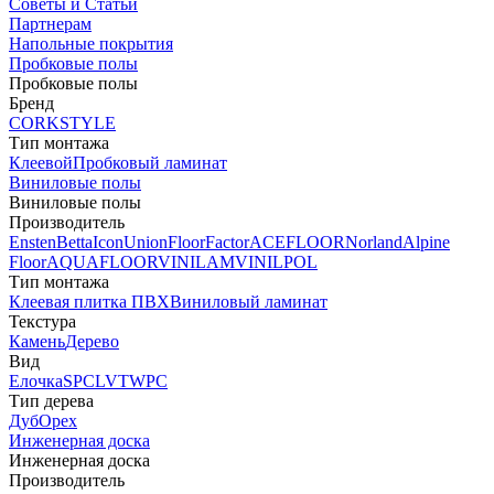
Советы и Статьи
Партнерам
Напольные покрытия
Пробковые полы
Пробковые полы
Бренд
CORKSTYLE
Тип монтажа
Клеевой
Пробковый ламинат
Виниловые полы
Виниловые полы
Производитель
Ensten
Betta
Icon
Union
FloorFactor
ACEFLOOR
Norland
Alpine
Floor
AQUAFLOOR
VINILAM
VINILPOL
Тип монтажа
Клеевая плитка ПВХ
Виниловый ламинат
Текстура
Камень
Дерево
Вид
Елочка
SPC
LVT
WPC
Тип дерева
Дуб
Орех
Инженерная доска
Инженерная доска
Производитель