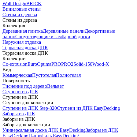
Wall Design
BRICK
Виниловые стены
Стены из дерева
Стены из дерева
Коллекция
Деревянная плитка
Деревянные панели
Декоративные
панно
Сопутствующие из амбарной доски
Наружная отделка
Террасная доска ДПК
Террасная доска ДПК
Коллекции
Co-extrusion
Euro
Optima
PRO
PRO2
Solid-150
Wood-X
Вид
Коммерческая
Пустотелая
Полнотелая
Поверхность
Тиснение под дерево
Вельвет
Ступени из ДПК
Ступени из ДПК
Ступени дпк коллекции
Ступени из ДПК Step-320
Ступени из ДПК EasyDecking
Заборы из ДПК
Заборы из ДПК
Заборы дпк коллекции
Универсальная доска ДПК EasyDecking
Заборы из ДПК
EasyDecking
П-профиль EasyDecking