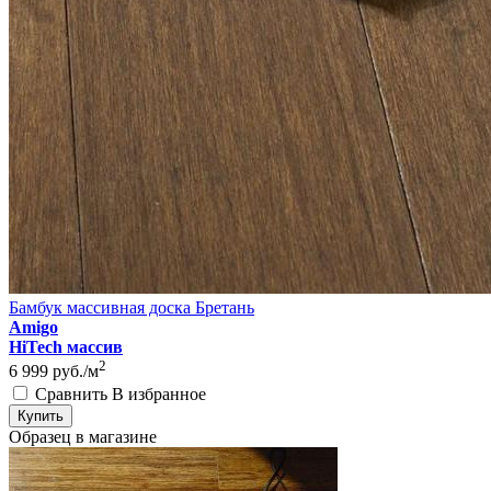
Бамбук массивная доска Бретань
Amigo
HiTech массив
2
6 999
руб./м
Сравнить
В избранное
Купить
Образец в магазине