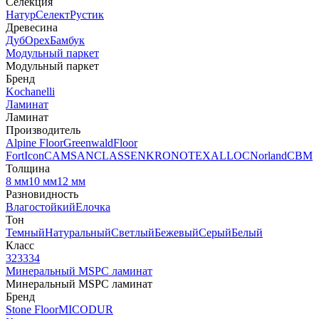
Селекция
Натур
Селект
Рустик
Древесина
Дуб
Орех
Бамбук
Модульный паркет
Модульный паркет
Бренд
Kochanelli
Ламинат
Ламинат
Производитель
Alpine Floor
Greenwald
Floor
Fort
Icon
CAMSAN
CLASSEN
KRONOTEX
ALLOC
Norland
CBM
Толщина
8 мм
10 мм
12 мм
Разновидность
Влагостойкий
Елочка
Тон
Темный
Натуральный
Светлый
Бежевый
Серый
Белый
Класс
32
33
34
Минеральный MSPC ламинат
Минеральный MSPC ламинат
Бренд
Stone Floor
MICODUR