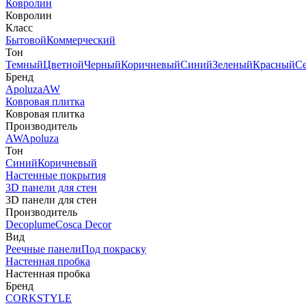
Ковролин
Ковролин
Класс
Бытовой
Коммерческий
Тон
Темный
Цветной
Черный
Коричневый
Синий
Зеленый
Красный
С
Бренд
Apoluza
AW
Ковровая плитка
Ковровая плитка
Производитель
AW
Apoluza
Тон
Синий
Коричневый
Настенные покрытия
3D панели для стен
3D панели для стен
Производитель
Decoplume
Cosca Decor
Вид
Реечные панели
Под покраску
Настенная пробка
Настенная пробка
Бренд
CORKSTYLE