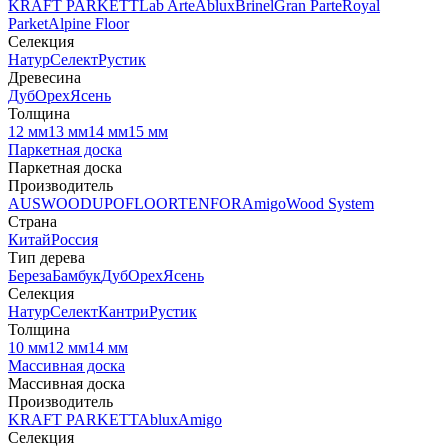
KRAFT PARKETT
Lab Arte
Ablux
Brinel
Gran Parte
Royal
Parket
Alpine Floor
Селекция
Натур
Селект
Рустик
Древесина
Дуб
Орех
Ясень
Толщина
12 мм
13 мм
14 мм
15 мм
Паркетная доска
Паркетная доска
Производитель
AUSWOOD
UPOFLOOR
TENFOR
Amigo
Wood System
Страна
Китай
Россия
Тип дерева
Береза
Бамбук
Дуб
Орех
Ясень
Селекция
Натур
Селект
Кантри
Рустик
Толщина
10 мм
12 мм
14 мм
Массивная доска
Массивная доска
Производитель
KRAFT PARKETT
Ablux
Amigo
Селекция