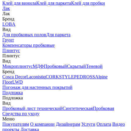
Клей для винила
Клей для паркета
Клей для пробки
Лак
Лак
Бренд
LOBA
Вид
Для пробковых полов
Для паркета
Грунт
Компенсаторы пробковые
Плинтус
Плинтус
Вид
Микроплинтус
МДФ
Пробковый
Скрытый
Теневой
Бренд
Cosca Decor
Laconistiq
CORKSTYLE
PEDROSS
Alpine
Floor
LWD
Погонаж для настенных покрытий
Подложка
Подложка
Вид
Пробковый лист технический
Синтетическая
Пробковая
Средства по уходу
Меню
Покупателям
О компании
Дизайнерам
Услуги
Оплата
Видео
проекты
Доставка