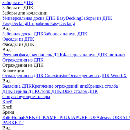
Заборы из ДПК
Заборы из ДПК
Заборы дпк коллекции
Универсальная доска ДПК EasyDecking
Заборы из ДПК
EasyDecking
П-профиль EasyDecking
Вид
Заборная доска ДПК
Заборная панель ДПК
Фасады из ДПК
Фасады из ДПК
Вид
Реечная фасадная панель ДПК
Фасадная панель ДПК шип-паз
Ограждения из ДПК
Ограждения из ДПК
Коллекции
Ограждения из ДПК Co-extrusion
Ограждения из ДПК Wood-X
Вид
Балясина ДПК
Крепление ограждений дпк
Крышка столба
ДПК
Перила ДПК
Столб ДПК
Юбка столба ДПК
Сопутствующие товары
Клей
Клей
Бренд
Kilto
Homa
PARKETIKA
МЕТРПОЛА
PURETOP
Adesiv
CORKST
PARKETT
Вид