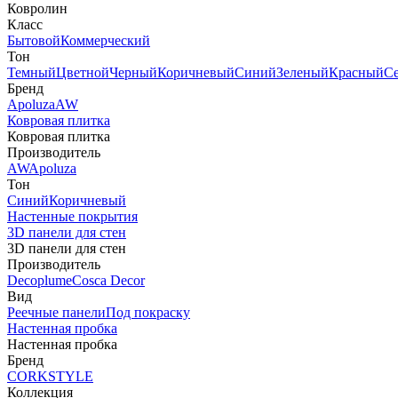
Ковролин
Класс
Бытовой
Коммерческий
Тон
Темный
Цветной
Черный
Коричневый
Синий
Зеленый
Красный
С
Бренд
Apoluza
AW
Ковровая плитка
Ковровая плитка
Производитель
AW
Apoluza
Тон
Синий
Коричневый
Настенные покрытия
3D панели для стен
3D панели для стен
Производитель
Decoplume
Cosca Decor
Вид
Реечные панели
Под покраску
Настенная пробка
Настенная пробка
Бренд
CORKSTYLE
Коллекция