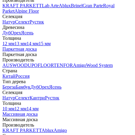
Производитель
KRAFT PARKETT
Lab Arte
Ablux
Brinel
Gran Parte
Royal
Parket
Alpine Floor
Селекция
Натур
Селект
Рустик
Древесина
Дуб
Орех
Ясень
Толщина
12 мм
13 мм
14 мм
15 мм
Паркетная доска
Паркетная доска
Производитель
AUSWOOD
UPOFLOOR
TENFOR
Amigo
Wood System
Страна
Китай
Россия
Тип дерева
Береза
Бамбук
Дуб
Орех
Ясень
Селекция
Натур
Селект
Кантри
Рустик
Толщина
10 мм
12 мм
14 мм
Массивная доска
Массивная доска
Производитель
KRAFT PARKETT
Ablux
Amigo