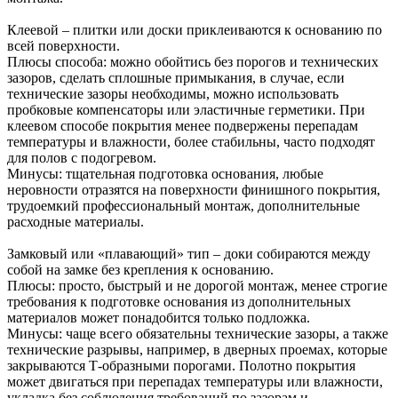
Клеевой – плитки или доски приклеиваются к основанию по
всей поверхности.
Плюсы способа: можно обойтись без порогов и технических
зазоров, сделать сплошные примыкания, в случае, если
технические зазоры необходимы, можно использовать
пробковые компенсаторы или эластичные герметики. При
клеевом способе покрытия менее подвержены перепадам
температуры и влажности, более стабильны, часто подходят
для полов с подогревом.
Минусы: тщательная подготовка основания, любые
неровности отразятся на поверхности финишного покрытия,
трудоемкий профессиональный монтаж, дополнительные
расходные материалы.
Замковый или «плавающий» тип – доки собираются между
собой на замке без крепления к основанию.
Плюсы: просто, быстрый и не дорогой монтаж, менее строгие
требования к подготовке основания из дополнительных
материалов может понадобится только подложка.
Минусы: чаще всего обязательны технические зазоры, а также
технические разрывы, например, в дверных проемах, которые
закрываются Т-образными порогами. Полотно покрытия
может двигаться при перепадах температуры или влажности,
укладка без соблюдения требований по зазорам и