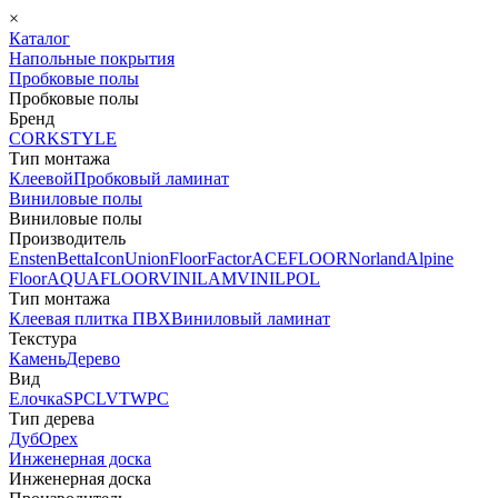
×
Каталог
Напольные покрытия
Пробковые полы
Пробковые полы
Бренд
CORKSTYLE
Тип монтажа
Клеевой
Пробковый ламинат
Виниловые полы
Виниловые полы
Производитель
Ensten
Betta
Icon
Union
FloorFactor
ACEFLOOR
Norland
Alpine
Floor
AQUAFLOOR
VINILAM
VINILPOL
Тип монтажа
Клеевая плитка ПВХ
Виниловый ламинат
Текстура
Камень
Дерево
Вид
Елочка
SPC
LVT
WPC
Тип дерева
Дуб
Орех
Инженерная доска
Инженерная доска