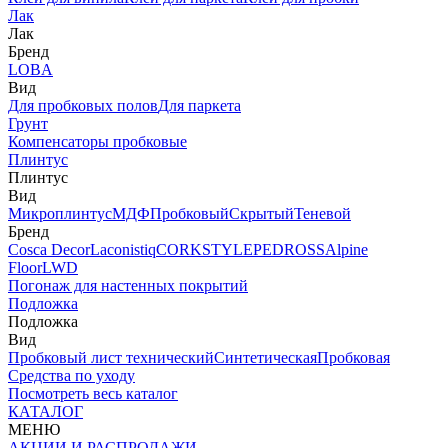
Лак
Лак
Бренд
LOBA
Вид
Для пробковых полов
Для паркета
Грунт
Компенсаторы пробковые
Плинтус
Плинтус
Вид
Микроплинтус
МДФ
Пробковый
Скрытый
Теневой
Бренд
Cosca Decor
Laconistiq
CORKSTYLE
PEDROSS
Alpine
Floor
LWD
Погонаж для настенных покрытий
Подложка
Подложка
Вид
Пробковый лист технический
Синтетическая
Пробковая
Средства по уходу
Посмотреть весь каталог
КАТАЛОГ
МЕНЮ
АКЦИИ И РАСПРОДАЖИ