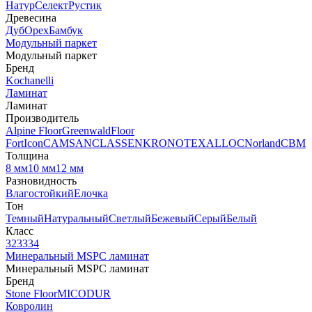
Натур
Селект
Рустик
Древесина
Дуб
Орех
Бамбук
Модульный паркет
Модульный паркет
Бренд
Kochanelli
Ламинат
Ламинат
Производитель
Alpine Floor
Greenwald
Floor
Fort
Icon
CAMSAN
CLASSEN
KRONOTEX
ALLOC
Norland
CBM
Толщина
8 мм
10 мм
12 мм
Разновидность
Влагостойкий
Елочка
Тон
Темный
Натуральный
Светлый
Бежевый
Серый
Белый
Класс
32
33
34
Минеральный MSPC ламинат
Минеральный MSPC ламинат
Бренд
Stone Floor
MICODUR
Ковролин